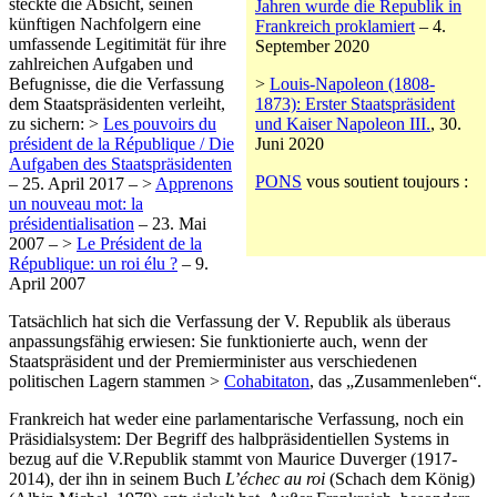
steckte die Absicht, seinen
Jahren wurde die Republik in
künftigen Nachfolgern eine
Frankreich proklamiert
– 4.
umfassende Legitimität für ihre
September 2020
zahlreichen Aufgaben und
Befugnisse, die die Verfassung
>
Louis-Napoleon (1808-
dem Staatspräsidenten verleiht,
1873): Erster Staatspräsident
zu sichern: >
Les pouvoirs du
und Kaiser Napoleon III.
, 30.
président de la République / Die
Juni 2020
Aufgaben des Staatspräsidenten
PONS
vous soutient toujours :
– 25. April 2017 – >
Apprenons
un nouveau mot: la
présidentialisation
– 23. Mai
2007 – >
Le Président de la
République: un roi élu ?
– 9.
April 2007
Tatsächlich hat sich die Verfassung der V. Republik als überaus
anpassungsfähig erwiesen: Sie funktionierte auch, wenn der
Staatspräsident und der Premierminister aus verschiedenen
politischen Lagern stammen >
Cohabitaton
, das „Zusammenleben“.
Frankreich hat weder eine parlamentarische Verfassung, noch ein
Präsidialsystem: Der Begriff des halbpräsidentiellen Systems in
bezug auf die V.Republik stammt von Maurice Duverger (1917-
2014), der ihn in seinem Buch
L’échec au roi
(Schach dem König)