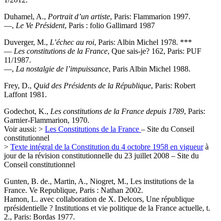
Duhamel, A.,
Portrait d’un artiste
, Paris: Flammarion 1997.
—,
Le Ve Président
, Paris : folio Gallimard 1987
Duverger, M.,
L’échec au roi
, Paris: Albin Michel 1978. ***
—
Les constitutions de la France
, Que sais-je? 162, Paris: PUF
11/1987.
—,
La nostalgie de l’impuissance
, Paris Albin Michel 1988.
Frey, D.,
Quid des Présidents de la République
, Paris: Robert
Laffont 1981.
Godechot, K.,
Les constitutions de la France depuis 1789
, Paris:
Garnier-Flammarion, 1970.
Voir aussi: >
Les Constitutions de la France
– Site du Conseil
constitutionnel
>
Texte intégral de la Constitution du 4 octobre 1958 en vigueur
à
jour de la révision constitutionnelle du 23 juillet 2008 – Site du
Conseil constitutionnel
Gunten, B. de., Martin, A., Niogret, M., Les institutions de la
France. Ve Republique, Paris : Nathan 2002.
Hamon, L. avec collaboration de X. Delcors, Une république
rprésidentielle ? Institutions et vie politique de la France actuelle, t.
2., Paris: Bordas 1977.