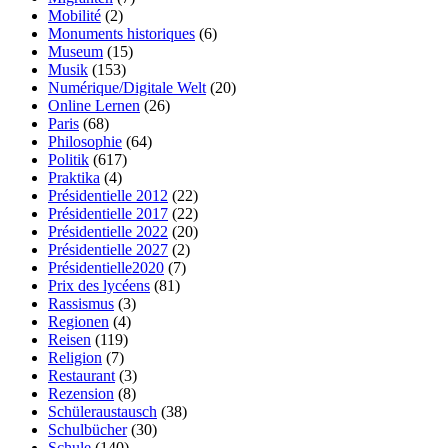
Mobilité
(2)
Monuments historiques
(6)
Museum
(15)
Musik
(153)
Numérique/Digitale Welt
(20)
Online Lernen
(26)
Paris
(68)
Philosophie
(64)
Politik
(617)
Praktika
(4)
Présidentielle 2012
(22)
Présidentielle 2017
(22)
Présidentielle 2022
(20)
Présidentielle 2027
(2)
Présidentielle2020
(7)
Prix des lycéens
(81)
Rassismus
(3)
Regionen
(4)
Reisen
(119)
Religion
(7)
Restaurant
(3)
Rezension
(8)
Schüleraustausch
(38)
Schulbücher
(30)
Schule
(140)