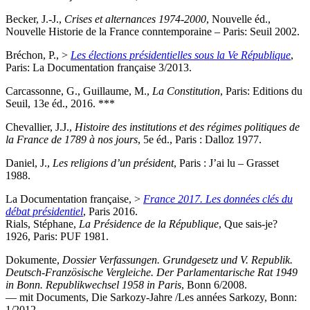
Becker, J.-J.,
Crises et alternances 1974-2000
, Nouvelle éd.,
Nouvelle Historie de la France conntemporaine – Paris: Seuil 2002.
Bréchon, P., >
Les élections présidentielles sous la Ve République
,
Paris: La Documentation française 3/2013.
Carcassonne, G., Guillaume, M.,
La Constitution
, Paris: Editions du
Seuil, 13e éd., 2016. ***
Chevallier, J.J.,
Histoire des institutions et des régimes politiques de
la France de 1789 à nos jours
, 5e éd., Paris : Dalloz 1977.
Daniel, J.,
Les religions d’un président
, Paris : J’ai lu – Grasset
1988.
La Documentation française, >
France 2017. Les données clés du
débat présidentiel
, Paris 2016.
Rials, Stéphane,
La Présidence de la République
, Que sais-je?
1926, Paris: PUF 1981.
Dokumente,
Dossier Verfassungen. Grundgesetz und V. Republik.
Deutsch-Französische Vergleiche. Der Parlamentarische Rat 1949
in Bonn. Republikwechsel 1958 in Paris
, Bonn 6/2008.
— mit Documents, Die Sarkozy-Jahre /Les années Sarkozy, Bonn:
1/2012.