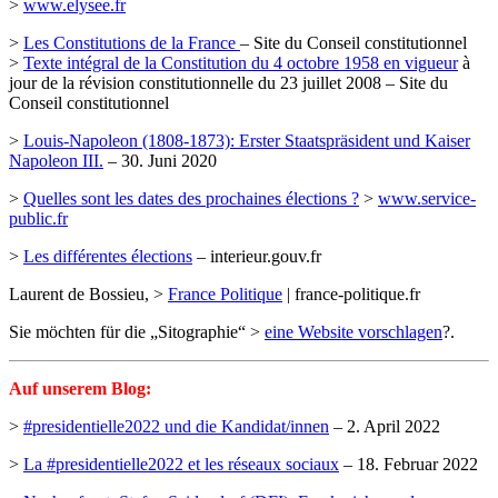
>
www.elysee.fr
>
Les Constitutions de la France
– Site du Conseil constitutionnel
>
Texte intégral de la Constitution du 4 octobre 1958 en vigueur
à
jour de la révision constitutionnelle du 23 juillet 2008 – Site du
Conseil constitutionnel
>
Louis-Napoleon (1808-1873): Erster Staatspräsident und Kaiser
Napoleon III.
– 30. Juni 2020
>
Quelles sont les dates des prochaines élections ?
>
www.service-
public.fr
>
Les différentes élections
– interieur.gouv.fr
Laurent de Bossieu, >
France Politique
| france-politique.fr
Sie möchten für die „Sitographie“ >
eine Website vorschlagen
?.
Auf unserem Blog:
>
#presidentielle2022 und die Kandidat/innen
– 2. April 2022
>
La #presidentielle2022 et les réseaux sociaux
– 18. Februar 2022