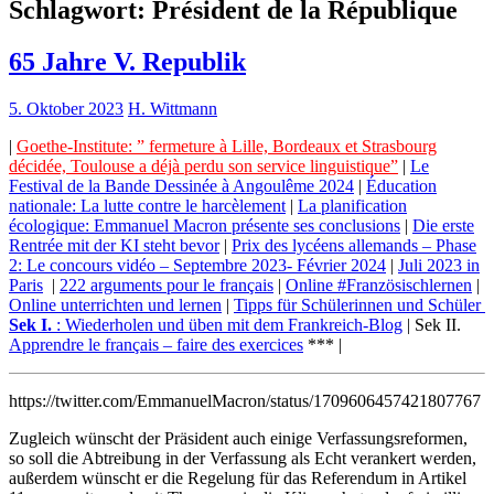
Schlagwort:
Président de la République
65 Jahre V. Republik
5. Oktober 2023
H. Wittmann
|
Goethe-Institute: ” fermeture à Lille, Bordeaux et Strasbourg
décidée, Toulouse a déjà perdu son service linguistique”
|
Le
Festival de la Bande Dessinée à Angoulême 2024
|
Éducation
nationale: La lutte contre le harcèlement
|
La planification
écologique: Emmanuel Macron présente ses conclusions
|
Die erste
Rentrée mit der KI steht bevor
|
Prix des lycéens allemands – Phase
2: Le concours vidéo – Septembre 2023- Février 2024
|
Juli 2023 in
Paris
|
222 arguments pour le français
|
Online #Französischlernen
|
Online unterrichten und lernen
|
Tipps für Schülerinnen und Schüler
Sek I.
: Wiederholen und üben mit dem Frankreich-Blog
| Sek II.
Apprendre le français – faire des exercices
*** |
https://twitter.com/EmmanuelMacron/status/1709606457421807767
Zugleich wünscht der Präsident auch einige Verfassungsreformen,
so soll die Abtreibung in der Verfassung als Echt verankert werden,
außerdem wünscht er die Regelung für das Referendum in Artikel