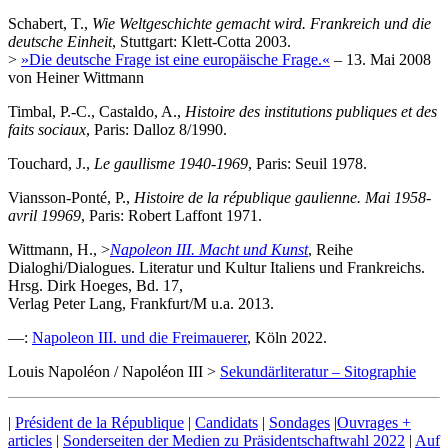
Schabert, T.,
Wie Weltgeschichte gemacht wird. Frankreich und die
deutsche Einheit
, Stuttgart: Klett-Cotta 2003.
>
»Die deutsche Frage ist eine europäische Frage.«
– 13. Mai 2008
von Heiner Wittmann
Timbal, P.-C., Castaldo, A.,
Histoire des institutions publiques et des
faits sociaux
, Paris: Dalloz 8/1990.
Touchard, J.,
Le gaullisme 1940-1969
, Paris: Seuil 1978.
Viansson-Ponté, P.,
Histoire de la république gaulienne. Mai 1958-
avril 19969
, Paris: Robert Laffont 1971.
Wittmann, H., >
Napoleon III. Macht und Kunst
, Reihe
Dialoghi/Dialogues. Literatur und Kultur Italiens und Frankreichs.
Hrsg. Dirk Hoeges, Bd. 17,
Verlag Peter Lang, Frankfurt/M u.a. 2013.
—:
Napoleon III. und die Freimauerer
, Köln 2022.
Louis Napoléon / Napoléon III >
Sekundärliteratur – Sitographie
|
Président de la République
|
Candidats
|
Sondages
|
Ouvrages +
articles
|
Sonderseiten der Medien zu Präsidentschaftwahl 2022
|
Auf