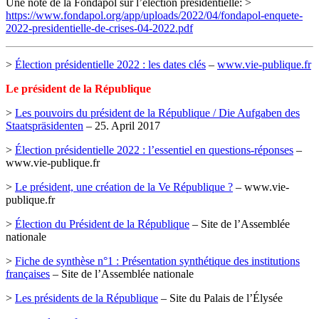
Une note de la Fondapol sur l’élection présidentielle: >
https://www.fondapol.org/app/uploads/2022/04/fondapol-enquete-
2022-presidentielle-de-crises-04-2022.pdf
>
Élection présidentielle 2022 : les dates clés
–
www.vie-publique.fr
Le président de la République
>
Les pouvoirs du président de la République / Die Aufgaben des
Staatspräsidenten
– 25. April 2017
>
Élection présidentielle 2022 : l’essentiel en questions-réponses
–
www.vie-publique.fr
>
Le président, une création de la Ve République ?
– www.vie-
publique.fr
>
Élection du Président de la République
– Site de l’Assemblée
nationale
>
Fiche de synthèse n°1 : Présentation synthétique des institutions
françaises
– Site de l’Assemblée nationale
>
Les présidents de la République
– Site du Palais de l’Élysée