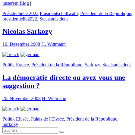
unserem Blog
|
Présidentielle 2022
Präsidentschaftwahl
,
Président de la République
,
presidentielle2022
,
Staatspräsident
Nicolas Sarkozy
10. Dezember 2008
H. Wittmann
Politik
France
,
Président de la République
,
Sarkpzy
,
Staatspräsident
La démocratie directe ou avez-vous une
suggestion ?
26. November 2008
H. Wittmann
Politik
Elysée
,
Palais de l'Elysée
,
Président de la République
,
Sarkozy
Suche
nach: