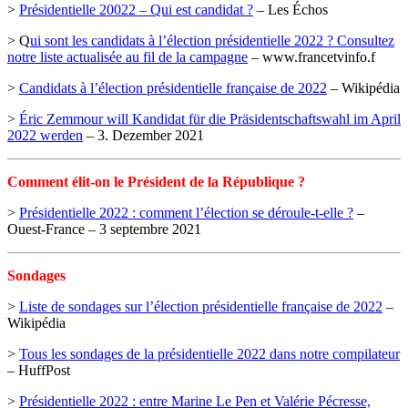
>
Présidentielle 20022 – Qui est candidat ?
– Les Échos
> Q
ui sont les candidats à l’élection présidentielle 2022 ? Consultez
notre liste actualisée au fil de la campagne
– www.francetvinfo.f
>
Candidats à l’élection présidentielle française de 2022
– Wikipédia
>
Éric Zemmour will Kandidat für die Präsidentschaftswahl im April
2022 werden
– 3. Dezember 2021
Comment élit-on le Président de la République ?
>
Présidentielle 2022 : comment l’élection se déroule-t-elle ?
–
Ouest-France – 3 septembre 2021
Sondages
>
Liste de sondages sur l’élection présidentielle française de 2022
–
Wikipédia
>
Tous les sondages de la présidentielle 2022 dans notre compilateur
– HuffPost
>
Présidentielle 2022 : entre Marine Le Pen et Valérie Pécresse,