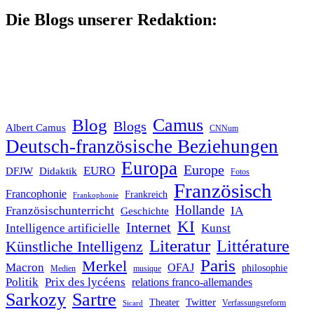
Die Blogs unserer Redaktion:
Blog
Camus
Blogs
Albert Camus
CNNum
Deutsch-französische Beziehungen
Europa
Europe
EURO
DFJW
Didaktik
Fotos
Französisch
Francophonie
Frankreich
Frankophonie
Hollande
Französischunterricht
IA
Geschichte
KI
Internet
Intelligence artificielle
Kunst
Literatur
Littérature
Künstliche Intelligenz
Paris
Merkel
Macron
OFAJ
philosophie
Medien
musique
Politik
Prix des lycéens
relations franco-allemandes
Sarkozy
Sartre
Twitter
Theater
Verfassungsreform
Sicard