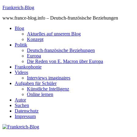
Skip
Frankreich-Blog
to
www.france-blog.info – Deutsch-französische Beziehungen
content
Blog
Aktuelles auf unserem Blog
Konzept
Politik
Deutsch-französische Beziehungen
Europa
Die Reden von E. Macron über Europa
Frankophonie
Videos
Interviews imaginaires
Aufgaben für Schüler
Künstliche Intelligenz
Online lernen
Autor
Suchen
Datenschutz
Impressum