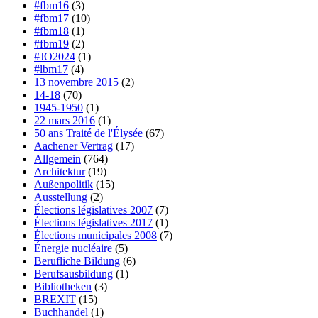
#fbm16
(3)
#fbm17
(10)
#fbm18
(1)
#fbm19
(2)
#JO2024
(1)
#lbm17
(4)
13 novembre 2015
(2)
14-18
(70)
1945-1950
(1)
22 mars 2016
(1)
50 ans Traité de l'Élysée
(67)
Aachener Vertrag
(17)
Allgemein
(764)
Architektur
(19)
Außenpolitik
(15)
Ausstellung
(2)
Élections législatives 2007
(7)
Élections législatives 2017
(1)
Élections municipales 2008
(7)
Énergie nucléaire
(5)
Berufliche Bildung
(6)
Berufsausbildung
(1)
Bibliotheken
(3)
BREXIT
(15)
Buchhandel
(1)