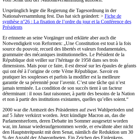
Ursprünglich legte die Regierung die Tagesordnung in der
Nationalversammlung fest. Das hat sich geändert: >
Fiche de
synthèse n°26 : La fixation de l’ordre du jour et la Conférence des
Présidents
Er erinnerte an seine Vorgänger und erklärte aber auch die
Notwendigkeit von Reformen: „Une Constitution est tout à la fois
source du pouvoir, recueil des libertés et valeurs fondamentales,
grammaire des mécaniques institutionnelles. Le Président de la
République doit veiller sur l’héritage de 1958 dans ses trois
dimensions. Mais pour ce faire, il est dressé sur les épaules de géants
qui ont été à l’origine de cette Vème République. Savoir en
pratiquer les souplesses et parfois la modifier est la meilleure
garantie de sa pérennité pour l’avenir. C’est une tâche qui n’est
jamais terminée. La condition de son succès tient à un facteur
déterminant : il nous faut raisonner, à partir des besoins de la Nation
et non à partir des institutions existantes, quelles qu’elles soient.“
2000 war die Amtszeit des Präsidenten auf zwei Wahlperioden und
auf 5 Jahre verkürzt worden. Jetzt kündigte Macron an, das die
Parlamentsreform, deren Debatte im Sommer ausgesetzt worden
war, im Januar wiederaufgenommen werde, er erwähnte aber nicht
den Hauptstreitpunkt mit dem Senat, nämlich die Reduktion um 30
% der Anzahl der Abgeordneten. Ein Zeichen des Einlenkens.