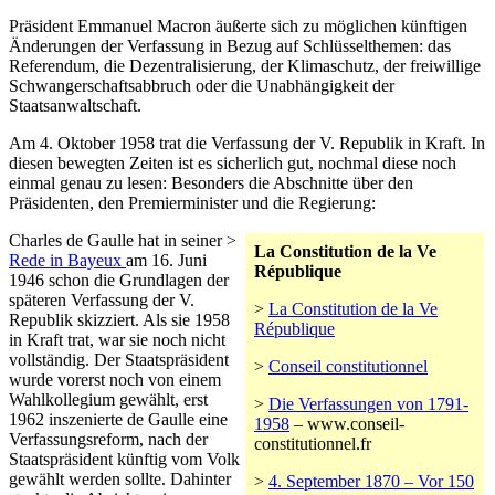
Präsident Emmanuel Macron äußerte sich zu möglichen künftigen
Änderungen der Verfassung in Bezug auf Schlüsselthemen: das
Referendum, die Dezentralisierung, der Klimaschutz, der freiwillige
Schwangerschaftsabbruch oder die Unabhängigkeit der
Staatsanwaltschaft.
Am 4. Oktober 1958 trat die Verfassung der V. Republik in Kraft. In
diesen bewegten Zeiten ist es sicherlich gut, nochmal diese noch
einmal genau zu lesen: Besonders die Abschnitte über den
Präsidenten, den Premierminister und die Regierung:
Charles de Gaulle hat in seiner >
La Constitution de la Ve
Rede in Bayeux
am 16. Juni
République
1946 schon die Grundlagen der
späteren Verfassung der V.
>
La Constitution de la Ve
Republik skizziert. Als sie 1958
République
in Kraft trat, war sie noch nicht
vollständig. Der Staatspräsident
>
Conseil constitutionnel
wurde vorerst noch von einem
Wahlkollegium gewählt, erst
>
Die Verfassungen von 1791-
1962 inszenierte de Gaulle eine
1958
– www.conseil-
Verfassungsreform, nach der
constitutionnel.fr
Staatspräsident künftig vom Volk
gewählt werden sollte. Dahinter
>
4. September 1870 – Vor 150