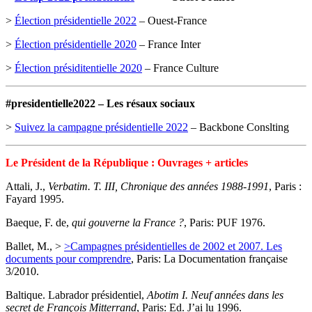
>
Élection présidentielle 2022
– Ouest-France
>
Élection présidentielle 2020
– France Inter
>
Élection présiditentielle 2020
– France Culture
#presidentielle2022 – Les résaux sociaux
>
Suivez la campagne présidentielle 2022
– Backbone Conslting
Le Président de la République : Ouvrages + articles
Attali, J.,
Verbatim. T. III, Chronique des années 1988-1991
, Paris :
Fayard 1995.
Baeque, F. de,
qui gouverne la France ?
, Paris: PUF 1976.
Ballet, M., >
>Campagnes présidentielles de 2002 et 2007. Les
documents pour comprendre
, Paris: La Documentation française
3/2010.
Baltique. Labrador présidentiel,
Abotim I. Neuf années dans les
secret de François Mitterrand
, Paris: Ed. J’ai lu 1996.