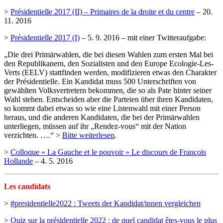
>
Présidentielle 2017 (II) – Primaires de la droite et du centre
– 20.
11. 2016
>
Présidentielle 2017 (I)
– 5. 9. 2016 – mit einer Twitteraufgabe:
„Die drei Primärwahlen, die bei diesen Wahlen zum ersten Mal bei
den Republikanern, den Sozialisten und den Europe Ecologie-Les-
Verts (EELV) stattfinden werden, modifizieren etwas den Charakter
der Présidentielle. Ein Kandidat muss 500 Unterschriften von
gewählten Volksvertretern bekommen, die so als Pate hinter seiner
Wahl stehen. Entscheiden aber die Parteien über ihren Kandidaten,
so kommt dabei etwas so wie eine Listenwahl mit einer Person
heraus, und die anderen Kandidaten, die bei der Primärwahlen
unterliegen, müssen auf ihr „Rendez-vous“ mit der Nation
verzichten. ….“ >
Bitte weiterlesen
.
>
Colloque « La Gauche et le pouvoir » Le discours de François
Hollande
– 4. 5. 2016
Les candidats
>
#presidentielle2022 : Tweets der Kandidat/innen vergleichen
>
Quiz sur la présidentielle 2022 : de quel candidat êtes-vous le plus