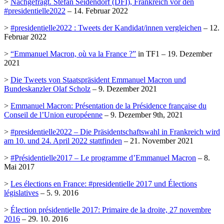
>
Nachgefragt. Stefan Seidendorf (DFI), Frankreich vor den
#presidentielle2022
– 14. Februar 2022
>
#presidentielle2022 : Tweets der Kandidat/innen vergleichen
– 12.
Februar 2022
>
“Emmanuel Macron, où va la France ?”
in TF1 – 19. Dezember
2021
>
Die Tweets von Staatspräsident Emmanuel Macron und
Bundeskanzler Olaf Scholz
– 9. Dezember 2021
>
Emmanuel Macron: Présentation de la Présidence française du
Conseil de l’Union européenne
– 9. Dezember 9th, 2021
>
#presidentielle2022 – Die Präsidentschaftswahl in Frankreich wird
am 10. und 24. April 2022 stattfinden
– 21. November 2021
>
#Présidentielle2017 – Le programme d’Emmanuel Macron
– 8.
Mai 2017
>
Les élections en France: #presidentielle 2017 und Élections
législatives
– 5. 9. 2016
>
Élection présidentielle 2017: Primaire de la droite, 27 novembre
2016
– 29. 10. 2016