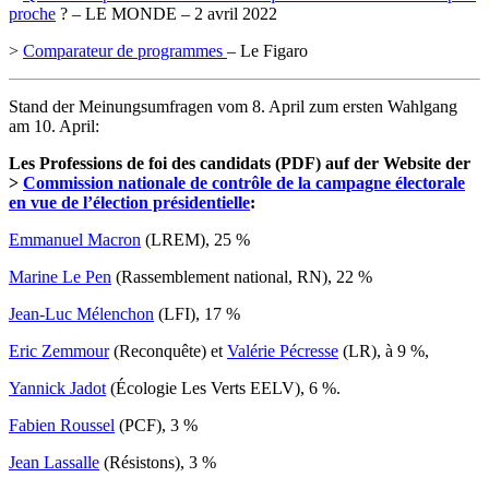
proche
? – LE MONDE – 2 avril 2022
>
Comparateur de programmes
– Le Figaro
Stand der Meinungsumfragen vom 8. April zum ersten Wahlgang
am 10. April:
Les Professions de foi des candidats (PDF) auf der Website der
>
Commission nationale de contrôle de la campagne électorale
en vue de l’élection présidentielle
:
Emmanuel Macron
(LREM), 25 %
Marine Le Pen
(Rassemblement national, RN), 22 %
Jean-Luc Mélenchon
(LFI), 17 %
Eric Zemmour
(Reconquête) et
Valérie Pécresse
(LR), à 9 %,
Yannick Jadot
(Écologie Les Verts EELV), 6 %.
Fabien Roussel
(PCF), 3 %
Jean Lassalle
(Résistons), 3 %