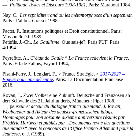
—,
Politique Textes et Discours 1938-1981
, Paris: Marabout 1984.
Nay, C.,
Les sept Mitterrand ou les métamorphoses d’un septennat
,
Paris : J’ai lu – Grasset 1988.
Pactet, P., Institutions politiques et Droit constitutionnel, Paris:
Masson 9e éd. 1989.
Petitfils, J.-Ch.,
Le Gaullisme
, Que sais-je?, Paris PUF, Paris
4/1994.
Peyrefitte, A.,
C’était de Gaulle * La France redevient la France
,
Paris :Ed. de Fallois, Fayard 1994,
Pisani-Ferry, J., Lenglart, F., > France Stratégie, >
2017-2027 –
Enjeux pour une décenni
e
, Paris: La Documentation Française
2016.
Rovan, J., Zwei Völker eine Zukunft. Deutsche und Franzosen an
derr Schwelle des 21. Jahrhunderts, München: Piper 1986.
—, p
enseur et acteur du dialogue franco-allemand. J. Rovan,
Wegbereiter und Akteur des deutsch-französischen ialogs,
Hommages pour son soixante-dixième anniversaire résunis par
Frédéric Hartweg et publiés par „Documents revue des questions
allemandes“ avec le concours de l’Office Franco-Allemand pour la
Jeunesse
, o. J. (1989).