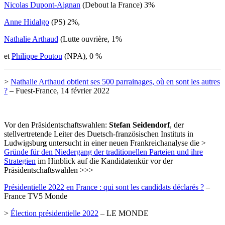
Nicolas Dupont-Aignan
(Debout la France) 3%
Anne Hidalgo
(PS) 2%,
Nathalie Arthaud
(Lutte ouvrière, 1%
et
Philippe Poutou
(NPA), 0 %
>
Nathalie Arthaud obtient ses 500 parrainages, où en sont les autres
?
– Fuest-France, 14 février 2022
Vor den Präsidentschaftswahlen:
Stefan Seidendorf
, der
stellvertretende Leiter des Duetsch-französischen Instituts in
Ludwigsbur
g
untersucht in einer neuen Frankreichanalyse die >
Gründe für den Niedergang der traditionellen Parteien und ihre
Strategien
im Hinblick auf die Kandidatenkür vor der
Präsidentschaftswahlen >>>
Présidentielle 2022 en France : qui sont les candidats déclarés ?
–
France TV5 Monde
>
Élection présidentielle 2022
– LE MONDE