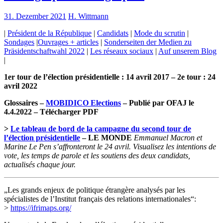
31. Dezember 2021
H. Wittmann
|
Président de la République
|
Candidats
|
Mode du scrutin
|
Sondages
|
Ouvrages + articles
|
Sonderseiten der Medien zu
Präsidentschaftwahl 2022
|
Les réseaux sociaux
|
Auf unserem Blog
|
1er tour de l’élection présidentielle : 14 avril 2017 – 2e tour : 24
avril 2022
Glossaires –
MOBIDICO Elections
– Publié par OFAJ le
4.4.2022 – Télécharger PDF
>
Le tableau de bord de la campagne du second tour de
l’élection présidentielle
– LE MONDE
Emmanuel Macron et
Marine Le Pen s’affronteront le 24 avril. Visualisez les intentions de
vote, les temps de parole et les soutiens des deux candidats,
actualisés chaque jour.
„Les grands enjeux de politique étrangère analysés par les
spécialistes de l’Institut français des relations internationales“:
>
https://ifrimaps.org/