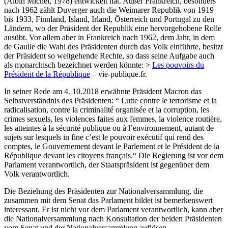
(Albin Michel, 1978) entwickelt hat. Außer Frankreich, besonders
nach 1962 zählt Duverger auch die Weimarer Republik von 1919
bis 1933, Finnland, Island, Irland, Österreich und Portugal zu den
Ländern, wo der Präsident der Republik eine hervorgehobene Rolle
ausübt. Vor allem aber in Frankreich nach 1962, dem Jahr, in dem
de Gaulle die Wahl des Präsidenten durch das Volk einführte, besitzt
der Präsident so weitgehende Rechte, so dass seine Aufgabe auch
als monarchisch bezeichnet werden könnte: >
Les pouvoirs du
Président de la République
– vie-publique.fr.
In seiner Rede am 4. 10.2018 erwähnte Präsident Macron das
Selbstverständnis des Präsidenten: “ Lutte contre le terrorisme et la
radicalisation, contre la criminalité organisée et la corruption, les
crimes sexuels, les violences faites aux femmes, la violence routière,
les atteintes à la sécurité publique ou à l’environnement, autant de
sujets sur lesquels in fine c’est le pouvoir exécutif qui rend des
comptes, le Gouvernement devant le Parlement et le Président de la
République devant les citoyens français.“ Die Regierung ist vor dem
Parlament verantwortlich, der Staatspräsident ist gegenüber dem
Volk verantwortlich.
Die Beziehung des Präsidenten zur Nationalversammlung, die
zusammen mit dem Senat das Parlament bildet ist bemerkenswert
interessant. Er ist nicht vor dem Parlament verantwortlich, kann aber
die Nationalversammlung nach Konsultation der beiden Präsidenten
vom Senat und der Nationalversammlung auflösen.