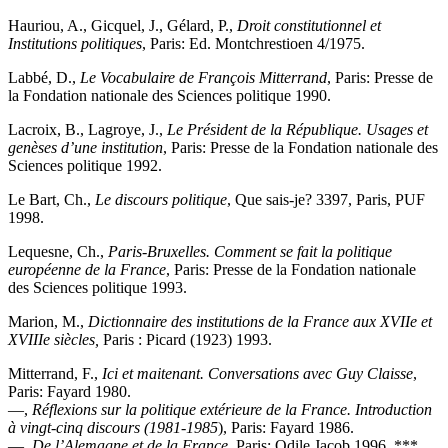
Hauriou, A., Gicquel, J., Gélard, P.,
Droit constitutionnel et
Institutions politiques
, Paris: Ed. Montchrestioen 4/1975.
Labbé, D.,
Le Vocabulaire de François Mitterrand
, Paris: Presse de
la Fondation nationale des Sciences politique 1990.
Lacroix, B., Lagroye, J.,
Le Président de la République. Usages et
genèses d’une institution
, Paris: Presse de la Fondation nationale des
Sciences politique 1992.
Le Bart, Ch.,
Le discours politique
, Que sais-je? 3397, Paris, PUF
1998.
Lequesne, Ch.,
Paris-Bruxelles. Comment se fait la politique
européenne de la France
, Paris: Presse de la Fondation nationale
des Sciences politique 1993.
Marion, M.,
Dictionnaire des institutions de la France aux XVIIe et
XVIIIe siècles,
Paris : Picard (1923) 1993.
Mitterrand, F.,
Ici et maitenant. Conversations avec Guy Claisse
,
Paris: Fayard 1980.
—,
Réflexions sur la politique extérieure de la France. Introduction
à vingt-cinq discours (1981-1985
), Paris: Fayard 1986.
—,
De l’Alemagne et de la France
, Paris: Odile Jacob 1996. ***