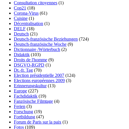
Consultation citoyennes
(1)
Cop21
(18)
Corona-Virus
(61)
Cuisine
(1)
Décentralisation
(1)
DELF
(18)
Deutsch
(21)
Deutsch-französische Beziehungen
(724)
Deutsch-französische Woche
(9)
Dictionnaire /Wörterbuch
(2)
Didaktik
(103)
Droits de l'homme
(9)
DSGVO-RGPD
(1)
Dt.-fr. Tag
(70)
Election présidentielle 2007
(124)
Elections européennes 2009
(3)
Erinnerungskultur
(13)
Europe
(227)
Fachdidaktik
(19)
Fanzösische Filmtage
(4)
Ferien
(3)
Forschung
(19)
Fortbildung
(47)
Forum de Paris sur la paix
(1)
Fotos
(109)