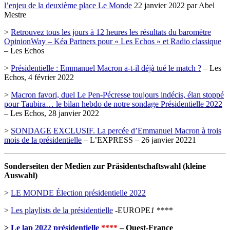
l’enjeu de la deuxième place Le Monde
22 janvier 2022 par Abel
Mestre
>
Retrouvez tous les jours à 12 heures les résultats du baromètre
OpinionWay – Kéa Partners pour « Les Echos » et Radio classique
– Les Echos
>
Présidentielle : Emmanuel Macron a-t-il déjà tué le match ?
– Les
Echos, 4 février 2022
>
Macron favori, duel Le Pen-Pécresse toujours indécis, élan stoppé
pour Taubira… le bilan hebdo de notre sondage Présidentielle 2022
– Les Echos, 28 janvier 2022
>
SONDAGE EXCLUSIF. La percée d’Emmanuel Macron à trois
mois de la présidentielle
– L’EXPRESS – 26 janvier 20221
Sonderseiten der Medien zur Präsidentschaftswahl (kleine
Auswahl)
>
LE MONDE Élection présidentielle 2022
>
Les playlists de la présidentielle
-EUROPE
1
****
>
Le lap 2022 présidentielle
****
– Ouest-France