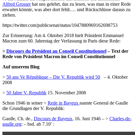
Alfred Grosser
hat uns gelehrt, das zu lesen, was man in einer Rede
erwartet könnte, was aber dort fehlt…. und Rückschlüsse daraus zu
ziehen.
https://twitter.com/publicsenat/status/1047880969162698753
Zur Erinnerung: Am 4. Oktober 2018 hielt Präsident Emmanuel
Macron zum 60. Jahrestag der Verfassung in Paris diese Rede:
>
Discours du Président au Conseil Constitutionnel
– Text der
Rede von Präsident Macron im Conseil Constitutionnel
Auf unserem Blog
>
50 ans Ve République – Die V. Republik wird 50
– 4. Oktober
2008
>
50 Jahre V. Republik
15. November 2008
Schon 1946 in seiner >
Rede in Bayeux
nannte General de Gaulle
die Grundlagen der V. Republik:
Gaulle, Ch. de.,
Discours de Bayeux
, 16. Juni 1946 – >
Charles-de-
gaulle.org
: – bsd. ab 7.10′ :