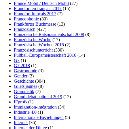
France Mobil / Deutsch Mobil
(27)
Francfort en français 2017
(15)
Francfort français 2017
(7)
Francophonie
(80)
Frankfurter Buchmesse
(13)
Französisch
(427)
Französische Ratspräsidentschaft 2008
(8)
Französische Woche
(17)
Französische Wochen 2018
(2)
Französischunterricht
(330)
Fußball-Europameisterschaft 2016
(14)
G7
(1)
G7 2018
(1)
Gastronomie
(3)
Gender
(3)
Geschichte
(304)
Gilets jaunes
(8)
Grammatik
(7)
Grand débat national 2019
(12)
IFprofs
(1)
Immigration-intégration
(34)
Industrie 4.0
(1)
Internationale Beziehungen
(5)
Internet
(36)
Internet der Dinge
(1)