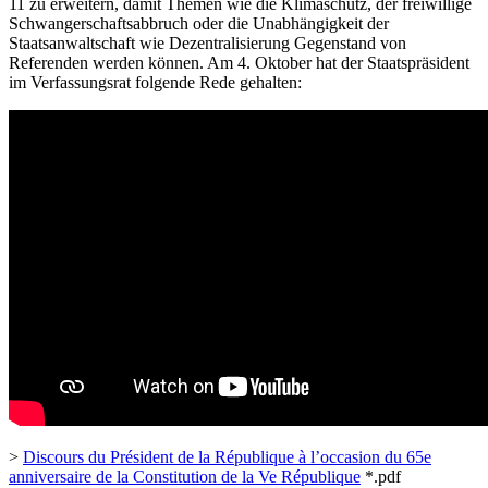
11 zu erweitern, damit Themen wie die Klimaschutz, der freiwillige
Schwangerschaftsabbruch oder die Unabhängigkeit der
Staatsanwaltschaft wie Dezentralisierung Gegenstand von
Referenden werden können. Am 4. Oktober hat der Staatspräsident
im Verfassungsrat folgende Rede gehalten:
>
Discours du Président de la République à l’occasion du 65e
anniversaire de la Constitution de la Ve République
*.pdf