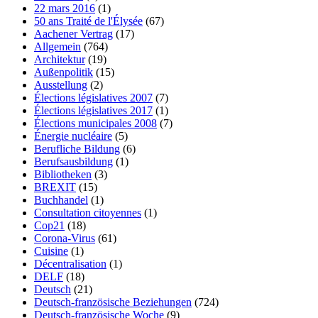
22 mars 2016
(1)
50 ans Traité de l'Élysée
(67)
Aachener Vertrag
(17)
Allgemein
(764)
Architektur
(19)
Außenpolitik
(15)
Ausstellung
(2)
Élections législatives 2007
(7)
Élections législatives 2017
(1)
Élections municipales 2008
(7)
Énergie nucléaire
(5)
Berufliche Bildung
(6)
Berufsausbildung
(1)
Bibliotheken
(3)
BREXIT
(15)
Buchhandel
(1)
Consultation citoyennes
(1)
Cop21
(18)
Corona-Virus
(61)
Cuisine
(1)
Décentralisation
(1)
DELF
(18)
Deutsch
(21)
Deutsch-französische Beziehungen
(724)
Deutsch-französische Woche
(9)