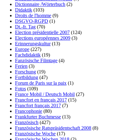
Dictionnaire /Wörterbuch
(2)
Didaktik
(103)
Droits de l'homme
(9)
DSGVO-RGPD
(1)
Dt.-fr. Tag
(70)
Election présidentielle 2007
(124)
Elections européennes 2009
(3)
Erinnerungskultur
(13)
Europe
(227)
Fachdidaktik
(19)
Fanzösische Filmtage
(4)
Ferien
(3)
Forschung
(19)
Fortbildung
(47)
Forum de Paris sur la paix
(1)
Fotos
(109)
France Mobil / Deutsch Mobil
(27)
Francfort en français 2017
(15)
Francfort français 2017
(7)
Francophonie
(80)
Frankfurter Buchmesse
(13)
Französisch
(427)
Französische Ratspräsidentschaft 2008
(8)
Französische Woche
(17)
Französische Wochen 2018
(2)