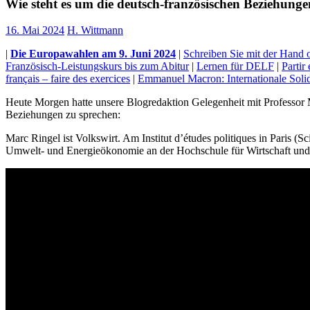
Wie steht es um die deutsch-französischen Beziehunge
16. Mai 2024
H. Wittmann
|
Die Europawahlen am 9. Juni 2024
|
Schreiben Sie mit der Hand o
Französisch-Leistungskurs bis zum Abitur
|
Lernen für DELF
|
Partir
français – faire des exercices
|
Emmanuel Macron: Internationale Solid
Heute Morgen hatte unsere Blogredaktion Gelegenheit mit Professor
Beziehungen zu sprechen:
Marc Ringel ist Volkswirt. Am Institut d’études politiques in Paris (S
Umwelt- und Energieökonomie an der Hochschule für Wirtschaft und U