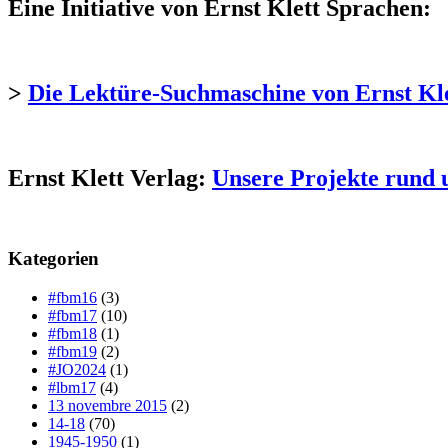
Eine Initiative von Ernst Klett Sprachen:
>
Die Lektüre-Suchmaschine von Ernst Kl
Ernst Klett Verlag:
Unsere Projekte rund 
Kategorien
#fbm16
(3)
#fbm17
(10)
#fbm18
(1)
#fbm19
(2)
#JO2024
(1)
#lbm17
(4)
13 novembre 2015
(2)
14-18
(70)
1945-1950
(1)