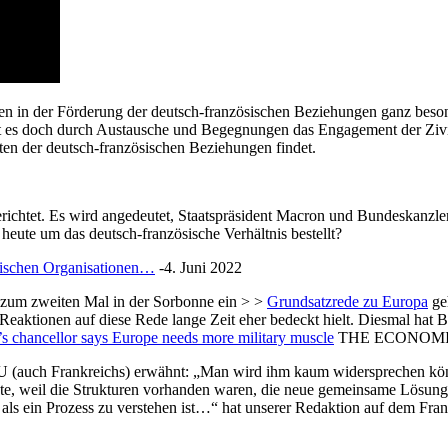
nten in der Förderung der deutsch-französischen Beziehungen ganz bes
rt es doch durch Austausche und Begegnungen das Engagement der Zivi
tten der deutsch-französischen Beziehungen findet.
ichtet. Es wird angedeutet, Staatspräsident Macron und Bundeskanzler 
 heute um das deutsch-französische Verhältnis bestellt?
ösischen Organisationen…
-4. Juni 2022
 zum zweiten Mal in der Sorbonne ein > >
Grundsatzrede zu Europa
geh
Reaktionen auf diese Rede lange Zeit eher bedeckt hielt. Diesmal hat
’s chancellor says Europe needs more military muscle
THE ECONOMIST 2
EU (auch Frankreichs) erwähnt: „Man wird ihm kaum widersprechen könn
te, weil die Strukturen vorhanden waren, die neue gemeinsame Lösungen
ls ein Prozess zu verstehen ist…“ hat unserer Redaktion auf dem Fra