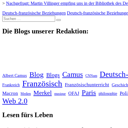
>
Nachgefragt: Martin Villinger empfing uns in der Bibliothek des D
Deutsch-französische Beziehungen
Deutsch-französische Beziehung
Suche
nach:
Die Blogs unserer Redaktion:
Deutsch-
Blog
Camus
Blogs
Albert Camus
CNNum
Französisch
Französischunterricht
Geschich
Frankreich
Paris
Merkel
Macron
Poli
OFAJ
philosophie
Medien
musique
Web 2.0
Lesen fürs Leben