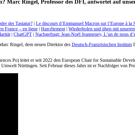
n? Marc Ringel, Professor des DFI, antwortet auf unse
der der Tastatur?
|
Le discours d’Emmanuel Macron sur l’Europe à la 
 en France – en ligne
|
Harcèlement
|
Wiederholen und üben mit unsere
arität
|
ChatGPT
|
Nachgefragt: Jean-Noël Jeanneney, L’un de nous d’
 Marc Ringel, dem neuen Direktor des
Deutsch-Französischen Instituts
D
ciences Po) leitet er seit 2022 den European Chair for Sustainable Devel
mwelt Nürtingen. Seit Februar dieses Jahrs ist er Nachfolger von Pro