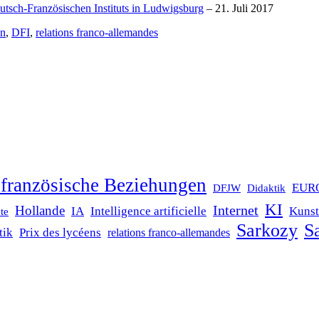
eutsch-Französischen Instituts in Ludwigsburg
– 21. Juli 2017
en
,
DFI
,
relations franco-allemandes
französische Beziehungen
EUR
DFJW
Didaktik
KI
Internet
Hollande
IA
Intelligence artificielle
Kunst
te
Sarkozy
Sa
tik
Prix des lycéens
relations franco-allemandes