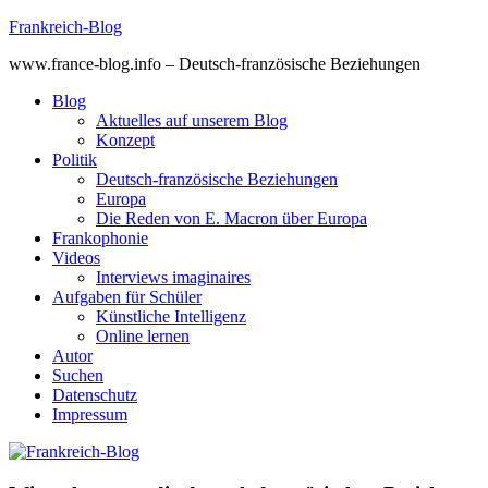
Skip
Frankreich-Blog
to
www.france-blog.info – Deutsch-französische Beziehungen
content
Blog
Aktuelles auf unserem Blog
Konzept
Politik
Deutsch-französische Beziehungen
Europa
Die Reden von E. Macron über Europa
Frankophonie
Videos
Interviews imaginaires
Aufgaben für Schüler
Künstliche Intelligenz
Online lernen
Autor
Suchen
Datenschutz
Impressum