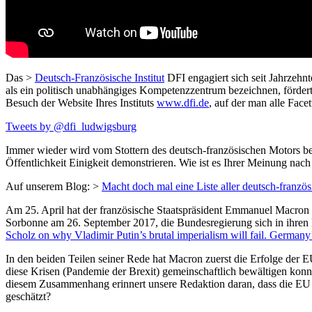
Das >
Deutsch-Französische Institut
DFI engagiert sich seit Jahrzeh
als ein politisch unabhängiges Kompetenzzentrum bezeichnen, förde
Besuch der Website Ihres Instituts
www.dfi.de
, auf der man alle Face
Tweets by @dfi_ludwigsburg
Immer wieder wird vom Stottern des deutsch-französischen Motors ber
Öffentlichkeit Einigkeit demonstrieren. Wie ist es Ihrer Meinung nach
Auf unserem Blog: >
Macht doch mal eine Liste aller deutsch-franz
Am 25. April hat der französische Staatspräsident Emmanuel Macron
Sorbonne am 26. September 2017, die Bundesregierung sich in ihren 
Scholz on why Vladimir Putin’s brutal imperialism will fail. Germany
In den beiden Teilen seiner Rede hat Macron zuerst die Erfolge der 
diese Krisen (Pandemie der Brexit) gemeinschaftlich bewältigen konn
diesem Zusammenhang erinnert unsere Redaktion daran, dass die EU a
geschätzt?