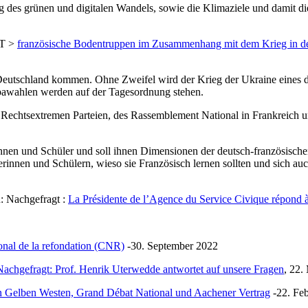
g des grünen und digitalen Wandels, sowie die Klimaziele und damit di
ST >
französische Bodentruppen im Zusammenhang mit dem Krieg in d
utschland kommen. Ohne Zweifel wird der Krieg der Ukraine eines de
opawahlen werden auf der Tagesordnung stehen.
echtsextremen Parteien, des Rassemblement National in Frankreich un
rinnen und Schüler und soll ihnen Dimensionen der deutsch-französisch
rinnen und Schülern, wieso sie Französisch lernen sollten und sich au
u: Nachgefragt :
La Présidente de l’Agence du Service Civique répond à
onal de la refondation (CNR)
-30. September 2022
Nachgefragt: Prof. Henrik Uterwedde antwortet auf unsere Fragen
, 22.
n Gelben Westen, Grand Débat National und Aachener Vertrag
-22. Fe