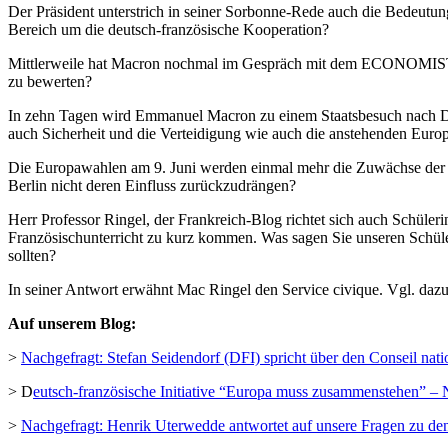
Der Präsident unterstrich in seiner Sorbonne-Rede auch die Bedeutun
Bereich um die deutsch-französische Kooperation?
Mittlerweile hat Macron nochmal im Gespräch mit dem ECONOMI
zu bewerten?
In zehn Tagen wird Emmanuel Macron zu einem Staatsbesuch nach De
auch Sicherheit und die Verteidigung wie auch die anstehenden Eur
Die Europawahlen am 9. Juni werden einmal mehr die Zuwächse der R
Berlin nicht deren Einfluss zurückzudrängen?
Herr Professor Ringel, der Frankreich-Blog richtet sich auch Schüle
Französischunterricht zu kurz kommen. Was sagen Sie unseren Schüle
sollten?
In seiner Antwort erwähnt Mac Ringel den Service civique. Vgl. daz
Auf unserem Blog:
>
Nachgefragt: Stefan Seidendorf (DFI) spricht über den Conseil nati
> D
eutsch-französische Initiative “Europa muss zusammenstehen” – 
>
Nachgefragt: Henrik Uterwedde antwortet auf unsere Fragen zu de