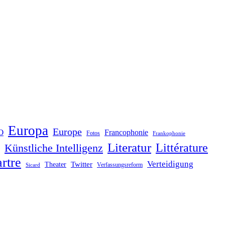
Europa
Europe
O
Francophonie
Fotos
Frankophonie
Literatur
Littérature
Künstliche Intelligenz
rtre
Verteidigung
Twitter
Theater
Verfassungsreform
Sicard