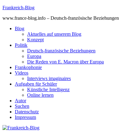
Skip
Frankreich-Blog
to
www.france-blog.info – Deutsch-französische Beziehungen
content
Blog
Aktuelles auf unserem Blog
Konzept
Politik
Deutsch-französische Beziehungen
Europa
Die Reden von E. Macron über Europa
Frankophonie
Videos
Interviews imaginaires
Aufgaben für Schüler
Künstliche Intelligenz
Online lernen
Autor
Suchen
Datenschutz
Impressum