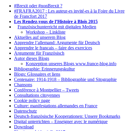
#Brexit oder #nonBrexit ?
#FRAFRA2017 : Les auteur-es invité-es à la Foire du Livre
de Francfort 2017
Les Rendez-vous de l’Histoire à Blois 2015
1.
Französischunterricht mit digitalen Medien
Workshop – Linkliste
Aktuelles auf unserem Blog
Apprendre l’allemand: Argumente für Deutsch
Apprendre le français – faire des exercices
Argumente für Französisch
Autor dieses Blogs
Konzeption unseres Blogs www.france-blog.info
Bibliographie: Erinnerungskultur
Blogs: Glossaires et liens
Centenaire: 1914-1918 – Bibliographie und Sitographie
Chansons
Conférence à Montpellier – Tweets
Consultations citoyennes
Cookie policy page
Culture: manifestations allemandes en France
Datenschutz
Deutsch-französische Kooperationen: Unsere Bookmarks
Digital unterrichten – Enseigner avec le numérique
Download