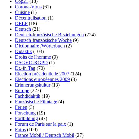
Cop21
(18)
Corona-Virus
(61)
Cuisine
(1)
Décentralisation
(1)
DELF
(18)
Deutsch
(21)
Deutsch-französische Beziehungen
(724)
Deutsch-französische Woche
(9)
Dictionnaire /Wörterbuch
(2)
Didaktik
(103)
Droits de l'homme
(9)
DSGVO-RGPD
(1)
Dt.-fr. Tag
(70)
Election présidentielle 2007
(124)
Elections européennes 2009
(3)
Erinnerungskultur
(13)
Europe
(227)
Fachdidaktik
(19)
Fanzösische Filmtage
(4)
Ferien
(3)
Forschung
(19)
Fortbildung
(47)
Forum de Paris sur la paix
(1)
Fotos
(109)
France Mobil / Deutsch Mobil
(27)