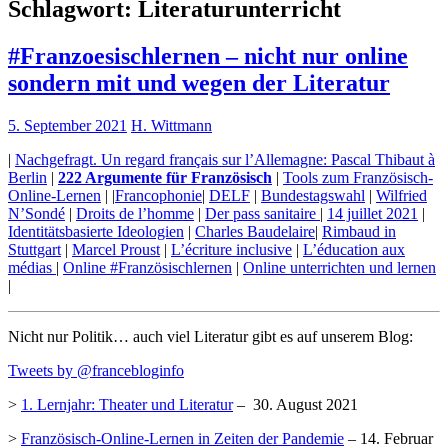
Schlagwort:
Literaturunterricht
#Franzoesischlernen – nicht nur online
sondern mit und wegen der Literatur
5. September 2021
H. Wittmann
|
Nachgefragt. Un regard français sur l’Allemagne: Pascal Thibaut à
Berlin
|
222 Argumente für Französisch
|
Tools zum Französisch-
Online-Lernen
| |
Francophonie
|
DELF
|
Bundestagswahl
|
Wilfried
N’Sondé
|
Droits de l’homme
|
Der pass sanitaire
|
14 juillet 2021
|
Identitätsbasierte Ideologien
|
Charles Baudelaire
|
Rimbaud in
Stuttgart
|
Marcel Proust
|
L’écriture inclusive
|
L’éducation aux
médias
|
Online #Französischlernen
|
Online unterrichten und lernen
|
Nicht nur Politik… auch viel Literatur gibt es auf unserem Blog:
Tweets by @francebloginfo
>
1. Lernjahr: Theater und Literatur
– 30. August 2021
>
Französisch-Online-Lernen in Zeiten der Pandemie
– 14. Februar