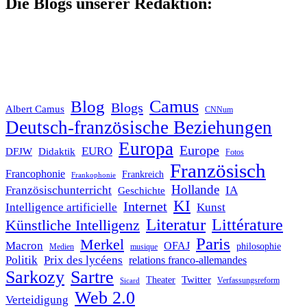
Die Blogs unserer Redaktion:
Blog
Camus
Blogs
Albert Camus
CNNum
Deutsch-französische Beziehungen
Europa
Europe
EURO
DFJW
Didaktik
Fotos
Französisch
Francophonie
Frankreich
Frankophonie
Hollande
Französischunterricht
IA
Geschichte
KI
Internet
Intelligence artificielle
Kunst
Literatur
Littérature
Künstliche Intelligenz
Paris
Merkel
Macron
OFAJ
philosophie
Medien
musique
Politik
Prix des lycéens
relations franco-allemandes
Sarkozy
Sartre
Twitter
Theater
Verfassungsreform
Sicard
Web 2.0
Verteidigung