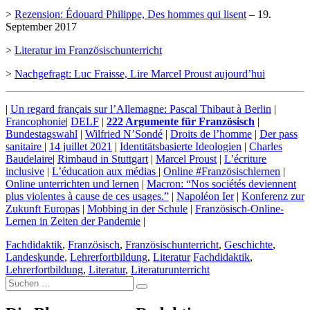
>
Rezension: Édouard Philippe, Des hommes qui lisent
– 19.
September 2017
>
Literatur im Französischunterricht
>
Nachgefragt: Luc Fraisse, Lire Marcel Proust aujourd’hui
|
Un regard français sur l’Allemagne: Pascal Thibaut à Berlin
|
Francophonie
|
DELF
|
222 Argumente für Französisch
|
Bundestagswahl
|
Wilfried N’Sondé
|
Droits de l’homme
|
Der pass
sanitaire
|
14 juillet 2021
|
Identitätsbasierte Ideologien
|
Charles
Baudelaire
|
Rimbaud in Stuttgart
|
Marcel Proust
|
L’écriture
inclusive
|
L’éducation aux médias
|
Online #Französischlernen
|
Online unterrichten und lernen
|
Macron: “Nos sociétés deviennent
plus violentes à cause de ces usages.”
|
Napoléon Ier
|
Konferenz zur
Zukunft Europas
|
Mobbing in der Schule
|
Französisch-Online-
Lernen in Zeiten der Pandemie
|
Fachdidaktik
,
Französisch
,
Französischunterricht
,
Geschichte
,
Landeskunde
,
Lehrerfortbildung
,
Literatur
Fachdidaktik
,
Lehrerfortbildung
,
Literatur
,
Literaturunterricht
Suche
nach: