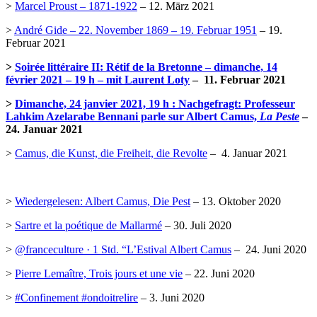
>
Marcel Proust – 1871-1922
– 12. März 2021
>
André Gide – 22. November 1869 – 19. Februar 1951
– 19.
Februar 2021
>
Soirée littéraire II: Rétif de la Bretonne – dimanche, 14
février 2021 – 19 h – mit Laurent Loty
– 11. Februar 2021
>
Dimanche, 24 janvier 2021, 19 h : Nachgefragt: Professeur
Lahkim Azelarabe Bennani parle sur Albert Camus,
La Peste
–
24. Januar 2021
>
Camus, die Kunst, die Freiheit, die Revolte
– 4. Januar 2021
>
Wiedergelesen: Albert Camus, Die Pest
– 13. Oktober 2020
>
Sartre et la poétique de Mallarmé
– 30. Juli 2020
>
@franceculture · 1 Std. “L’Estival Albert Camus
– 24. Juni 2020
>
Pierre Lemaître, Trois jours et une vie
– 22. Juni 2020
>
#Confinement #ondoitrelire
– 3. Juni 2020