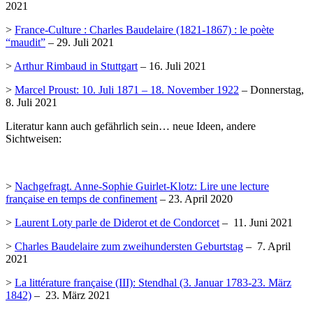
2021
>
France-Culture : Charles Baudelaire (1821-1867) : le poète
“maudit”
– 29. Juli 2021
>
Arthur Rimbaud in Stuttgart
– 16. Juli 2021
>
Marcel Proust: 10. Juli 1871 – 18. November 1922
– Donnerstag,
8. Juli 2021
Literatur kann auch gefährlich sein… neue Ideen, andere
Sichtweisen:
>
Nachgefragt. Anne-Sophie Guirlet-Klotz: Lire une lecture
française en temps de confinement
– 23. April 2020
>
Laurent Loty parle de Diderot et de Condorcet
– 11. Juni 2021
>
Charles Baudelaire zum zweihundersten Geburtstag
– 7. April
2021
>
La littérature française (III): Stendhal (3. Januar 1783-23. März
1842)
– 23. März 2021