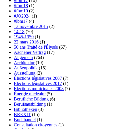
#fbm17
(10)
#fbm18
(1)
#fbm19
(2)
#JO2024
(1)
#lbm17
(4)
13 novembre 2015
(2)
14-18
(70)
1945-1950
(1)
22 mars 2016
(1)
50 ans Traité de l'Élysée
(67)
Aachener Vertrag
(17)
Allgemein
(764)
Architektur
(19)
Außenpolitik
(15)
Ausstellung
(2)
Élections législatives 2007
(7)
Élections législatives 2017
(1)
Élections municipales 2008
(7)
Énergie nucléaire
(5)
Berufliche Bildung
(6)
Berufsausbildung
(1)
Bibliotheken
(3)
BREXIT
(15)
Buchhandel
(1)
Consultation citoyennes
(1)