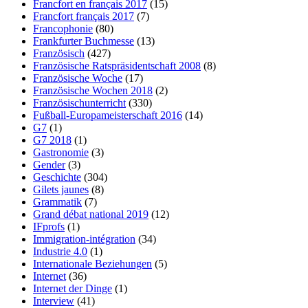
Francfort en français 2017
(15)
Francfort français 2017
(7)
Francophonie
(80)
Frankfurter Buchmesse
(13)
Französisch
(427)
Französische Ratspräsidentschaft 2008
(8)
Französische Woche
(17)
Französische Wochen 2018
(2)
Französischunterricht
(330)
Fußball-Europameisterschaft 2016
(14)
G7
(1)
G7 2018
(1)
Gastronomie
(3)
Gender
(3)
Geschichte
(304)
Gilets jaunes
(8)
Grammatik
(7)
Grand débat national 2019
(12)
IFprofs
(1)
Immigration-intégration
(34)
Industrie 4.0
(1)
Internationale Beziehungen
(5)
Internet
(36)
Internet der Dinge
(1)
Interview
(41)